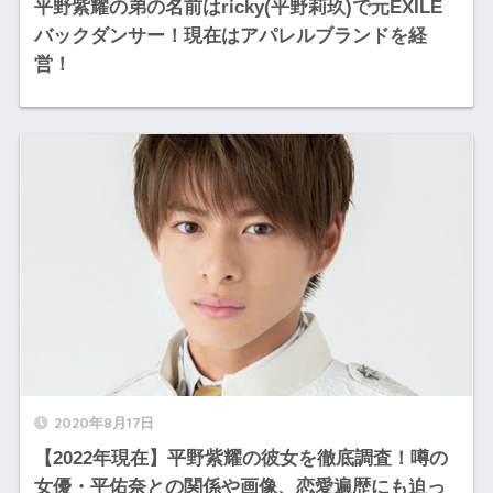
平野紫耀の弟の名前はricky(平野莉玖)で元EXILE
バックダンサー！現在はアパレルブランドを経
営！
2020年8月17日
【2022年現在】平野紫耀の彼女を徹底調査！噂の
女優・平佑奈との関係や画像、恋愛遍歴にも迫っ