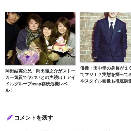
俳優・田中圭の身長が１
岡田結実の兄・岡田隆之介がストー
てマジ！？実態を探って
カー気質でヤバいとの声続出！アイ
やスタイル画像も徹底調
ドルグループasap存続危機レベ
ル！
コメントを残す