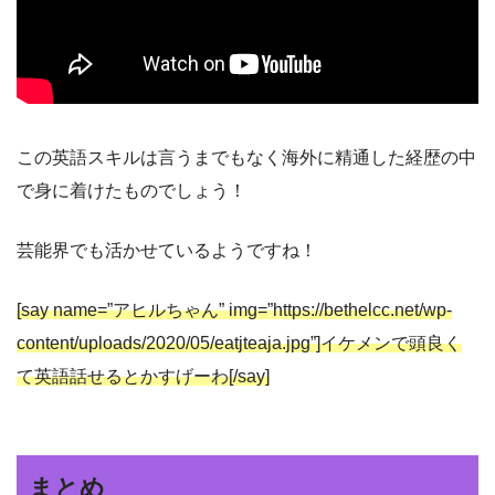
この英語スキルは言うまでもなく海外に精通した経歴の中
で身に着けたものでしょう！
芸能界でも活かせているようですね！
[sa
y
name=”アヒルちゃん”
img=”https://bethelcc.net/wp-
conte
nt/uploads/2020/05/eatjteaja.jpg”]イケメンで頭良く
て英語話せるとかすげーわ[/say]
まとめ