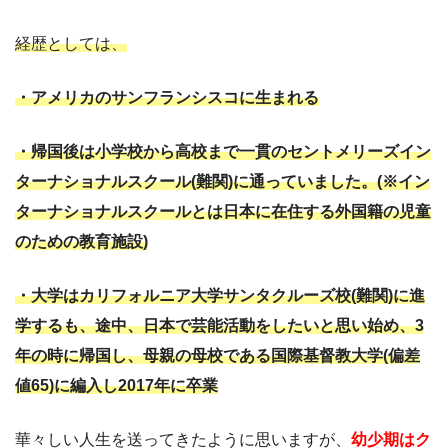
経歴としては、
・アメリカのサンフランシスコに生まれる
・帰国後は小学校から高校まで一貫のセントメリーズイン
ターナショナルスクール(難関)に通っていました。(※イン
ターナショナルスクールとは日本に在住する外国籍の児童
のための教育施設)
・大学はカリフォルニア大学サンタクルーズ校(難関)に進
学するも、途中、日本で芸能活動をしたいと思い始め、3
年の時に帰国し、母親の母校である国際基督教大学(偏差
値65)に編入し2017年に卒業
華々しい人生を送ってきたように思いますが、
幼少期はク