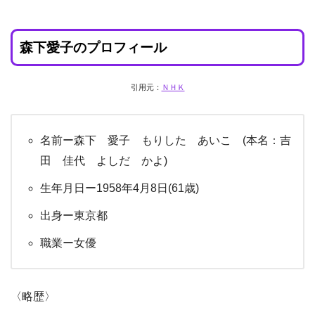
森下愛子のプロフィール
引用元：
ＮＨＫ
名前ー森下 愛子 もりした あいこ (本名：吉
田 佳代 よしだ かよ)
生年月日ー1958年4月8日(61歳)
出身
ー
東京都
職業ー女優
〈略歴〉