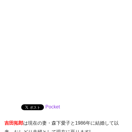
Pocket
吉田拓郎
は現在の妻・森下愛子と1986年に結婚して以
来、おしどり夫婦として現在に至ります!