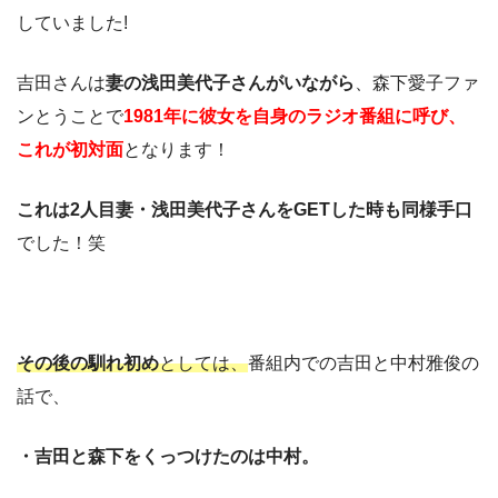
していました!
吉田さんは
妻の浅田美代子さんがいながら
、森下愛子ファ
ンとうことで
1981年に彼女を自身のラジオ番組に呼び、
これが初対面
となります！
これは2人目妻・浅田美代子さんをGETした時も同様手口
でした！笑
その後の馴れ初め
としては、
番組内での吉田と中村雅俊の
話で、
・吉田と森下をくっつけたのは中村。