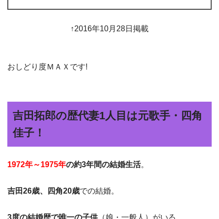
↑2016年10月28日掲載
おしどり度ＭＡＸです!
吉田拓郎の歴代妻1人目は元歌手・四角
佳子！
1972年～1975年
の約3年間の結婚生活
。
吉田26歳、四角20歳
での結婚。
3度の結婚歴で唯一の子供
（娘・一般人）がいる。