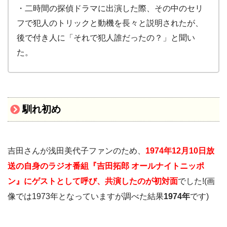
・二時間の探偵ドラマに出演した際、その中のセリ
フで犯人のトリックと動機を長々と説明されたが、
後で付き人に「それで犯人誰だったの？」と聞い
た。
馴れ初め
吉田さんが浅田美代子ファンのため、
1974年12月10日放
送の自身のラジオ番組『
吉田拓郎 オー
ルナイトニッポ
ン』にゲストとして呼び、共演したのが初対面
でした!(画
像では1973年となっていますが調べた結果
1974年
です)