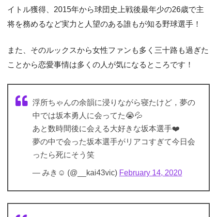
イトル獲得、2015年から球団史上戦後最年少の26歳で主
将を務めるなど実力と人望のある誰もが知る野球選手！
また、そのルックスから女性ファンも多く三十路も過ぎた
ことから恋愛事情は多くの人が気になるところです！
浮所ちゃんの余韻に浸りながら寝たけど，夢の
中では坂本勇人に会ってた😭💦
あと数時間後に会える大好きな坂本選手❤️
夢の中で会った坂本選手がリアコすぎて今日会
ったら死にそう笑
— みき☺︎ (@__kai43vic)
February 14, 2020