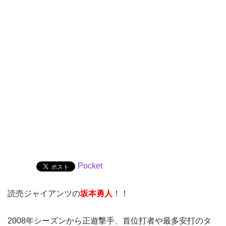
Pocket
読売ジャイアンツの
坂本勇人
！！
2008年シーズンから正遊撃手、首位打者や最多安打のタ